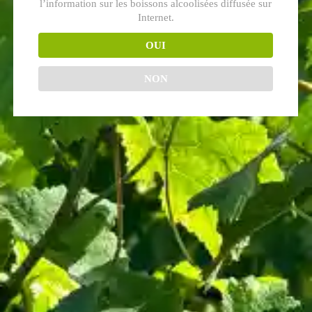
l’information sur les boissons alcoolisées diffusée sur
Internet.
OUI
NON
Nous contacter
Pour toute demande d’informations, contactez nous par mail via
notre
formulaire de contact
ou par téléphone au 06 74 12 33 44.
Facebook
Instagram
Paiement sécurisé